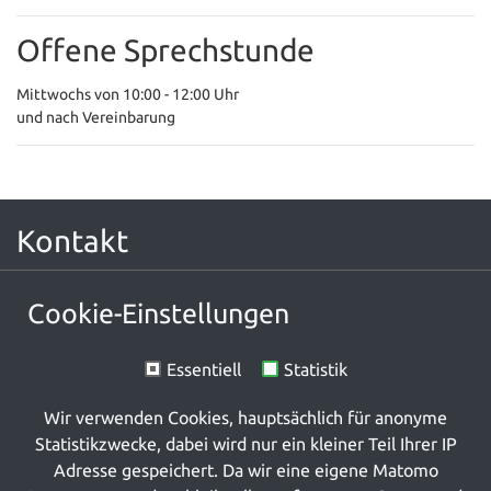
Offene Sprechstunde
Mittwochs von 10:00 - 12:00 Uhr
und nach Vereinbarung
Kontakt
Ökumenische Hospizarbeit Rhein-Selz e.V.
Cookie-Einstellungen
Am Markt 10
55276 Oppenheim
Essentiell
Statistik
06133 571765
info(at)hospiz-rhein-selz(dot)org
Wir verwenden Cookies, hauptsächlich für anonyme
Unterstützen
Statistikzwecke, dabei wird nur ein kleiner Teil Ihrer IP
Adresse gespeichert. Da wir eine eigene Matomo
Wir sind gemeinnützig und spendenfinaziert. Unterstützen Sie