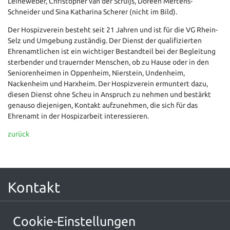
Leineweber, Christopher van der Struijs, Doreen Mertens-
Schneider und Sina Katharina Scherer (nicht im Bild).
Der Hospizverein besteht seit 21 Jahren und ist für die VG Rhein-
Selz und Umgebung zuständig. Der Dienst der qualifizierten
Ehrenamtlichen ist ein wichtiger Bestandteil bei der Begleitung
sterbender und trauernder Menschen, ob zu Hause oder in den
Seniorenheimen in Oppenheim, Nierstein, Undenheim,
Nackenheim und Harxheim. Der Hospizverein ermuntert dazu,
diesen Dienst ohne Scheu in Anspruch zu nehmen und bestärkt
genauso diejenigen, Kontakt aufzunehmen, die sich für das
Ehrenamt in der Hospizarbeit interessieren.
zurück
Kontakt
Ökumenische Hospizarbeit Rhein-Selz e.V.
Cookie-Einstellungen
Am Markt 10
55276 Oppenheim