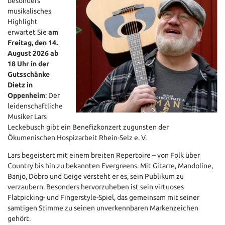
besonders
musikalisches
Highlight
erwartet Sie
am
Freitag, den 14.
August 2026 ab
18 Uhr in der
Gutsschänke
Dietz in
Oppenheim
: Der
leidenschaftliche
Musiker Lars
Leckebusch gibt ein Benefizkonzert zugunsten der
Ökumenischen Hospizarbeit Rhein-Selz e. V.
Lars begeistert mit einem breiten Repertoire – von Folk über
Country bis hin zu bekannten Evergreens. Mit Gitarre, Mandoline,
Banjo, Dobro und Geige versteht er es, sein Publikum zu
verzaubern. Besonders hervorzuheben ist sein virtuoses
Flatpicking- und Fingerstyle-Spiel, das gemeinsam mit seiner
samtigen Stimme zu seinen unverkennbaren Markenzeichen
gehört.