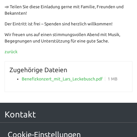
📣 Teilen Sie diese Einladung gerne mit Familie, Freunden und
Bekannten!
Der Eintritt ist frei – Spenden sind herzlich willkommen!
Wir freuen uns auf einen stimmungsvollen Abend mit Musik,
Begegnungen und Unterstützung für eine gute Sache.
zurück
Zugehörige Dateien
Benefizkonzert_mit_Lars_Leckebusch.pdf
1 MB
Kontakt
Ökumenische Hospizarbeit Rhein-Selz e.V.
Cookie-Einstellungen
Am Markt 10