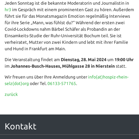
Jeden Sonntag ist die bekannte Moderatorin und Journalistin in
hr3
im Gespräch mit einem prominenten Gast zu hören. Außerdem
führt sie für das Monatsmagazin Emotion regelmäßig Interviews
für ihre Serie „Mann, was fühlst du?“ Während der ersten zwei
Covid-Lockdowns nahm Bärbel Schäfer als Probandin an der
Einsamkeits-Studie der Ruhr-Universität Bochum teil. Sie ist
verheiratet, Mutter von zwei Kindern und lebt mit ihrer Familie
und Hund in Frankfurt am Main.
Die Veranstaltung findet am
Dienstag, 28. Mai 2024
um
19:00 Uhr
im
Johannes-Busch-Hauses, Mühlgasse 28 in Nierstein
statt.
Wir freuen uns über Ihre Anmeldung unter
info(at)hospiz-rhein-
selz(dot)org
oder Tel.
06133-571765
.
zurück
Kontakt
Ökumenische Hospizarbeit Rhein-Selz e.V.