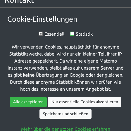
Ökumenische Hospizarbeit Rhein-Selz e.V.
Cookie-Einstellungen
Am Markt 10
55276 Oppenheim
Essentiell
Statistik
06133 571765
info(at)hospiz-rhein-selz(dot)org
Wir verwenden Cookies, hauptsächlich für anonyme
Unterstützen
Statistikzwecke, dabei wird nur ein kleiner Teil Ihrer IP
Adresse gespeichert. Da wir eine eigene Matomo
Wir sind gemeinnützig und spendenfinaziert. Unterstützen Sie
Instanz verwenden, bleibt alles auf unserem Server und
unsere Arbeit mit Ihrer Spende!
es gibt
keine
Übertragung an Google oder der gleichen.
Durch diese anonyme Statistik können wir prüfen wie
Jetzt spenden
hoch das Interesse an unserem Angebot ist.
Weiteres
Alle akzeptieren
Nur essentielle Cookies akzeptieren
Intranet
Speichern und schließen
Cookies
Datenschutzerklärung
Impressum
Mehr über die genutzten Cookies erfahren